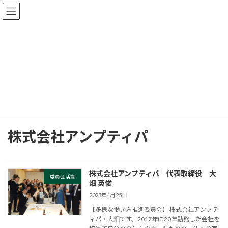
コ
ナ
ン
ビ
テ
ゲ
ン
ー
ツ
シ
へ
ョ
杉並支部会員の声
ス
ン
キ
に
ッ
移
プ
動
HOME
杉並支部会員の声
株式会社アンプティパ
株式会社アンプティパ
株式会社アンプティパ 代表取締役 大
委員会活動
畑 英俊
2023年4月25日
【多様な働き方推進委員会】 株式会社アンプテ
ィパ・大畑です。2017年に20年勤務した会社を