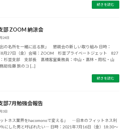
続きを読む
支部 ZOOM 納涼会
9月24日
出の名所を一緒に巡る旅」 懇親会の新しい取り組み 日時：
1年8月27日（金）会場：ZOOM 杉並プライベートジェット 827
：杉並支部 支部長 髙橋客室乗務員：中山・髙林・用松・山
務局佐藤 旅のコ […]
続きを読む
支部7月勉強会報告
8月3日
ットネス業界をhacomonoで変える」 ―日本のフィットネス利
0％にした男と呼ばれたい― 日時：2021年7月16日（金）18:30～