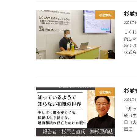
杉並
活動報告
2021年
しくじ
請した
時：2
株式会社
杉並
活動報告
2021年
「知っ
統は生
日（火
直氏 会