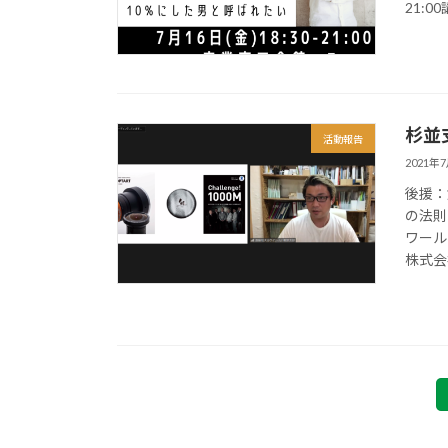
21:0
杉並
活動報告
2021年
後援：
の法則
ワール
株式会社
投
稿