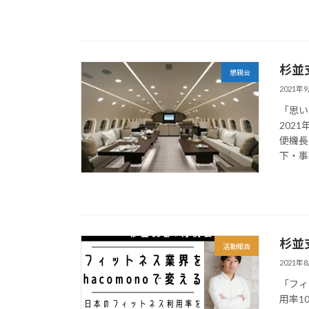
杉並
懇親会
2021年
「思い
202
便機長
下・事
杉並
活動報告
2021年
「フィ
用率1