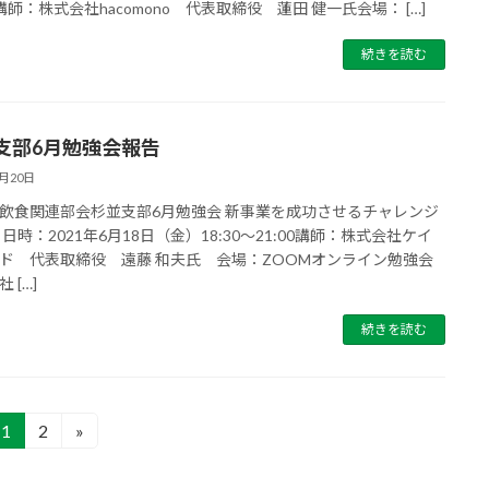
0講師：株式会社hacomono 代表取締役 蓮田 健一氏会場： […]
続きを読む
支部6月勉強会報告
7月20日
飲食関連部会杉並支部6月勉強会 新事業を成功させるチャレンジ
 日時：2021年6月18日（金）18:30～21:00講師：株式会社ケイ
ド 代表取締役 遠藤 和夫氏 会場：ZOOMオンライン勉強会
 […]
続きを読む
1
2
»
固
固
定
定
ペ
ペ