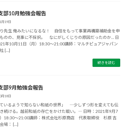
支部10月勉強会報告
11月19日
り先生 俺みたいになるな！ 自信をもって事業再構築補助金を申
ものの、見事に不採択。 なにがしくじりの原因だったのか… 日
021年10月11日（月）18:30～21:00講師：マルチピュアジャパン
 […]
続きを読む
支部9月勉強会報告
10月18日
ているようで知らない和紙の世界」 ―少しずつ形を変えても伝
き続ける。越前和紙の存亡をかけた戦い。― 日時：2021年9月7
）18:30～21:00講師：株式会社杉原商店 代表取締役 杉原 吉
場： […]