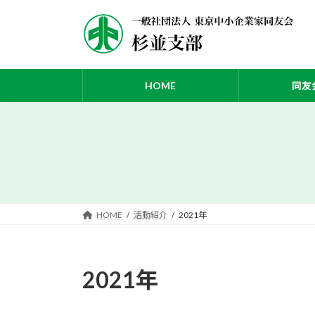
コ
ナ
ン
ビ
テ
ゲ
ン
ー
ツ
シ
HOME
同友
へ
ョ
ス
ン
キ
に
ッ
移
プ
動
HOME
活動紹介
2021年
2021年