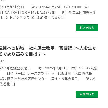
部８月納涼会 日 時：2025年8月26日（火）18:00～会
TICA TRATTORIA M's DAL1995住 所：杉並区阿佐谷南３
−２ トガシハウス 101参 加 費：会員6, […]
続きを読む
気質への挑戦 社内風土改革 奮闘記‼～人を生か
営でより高みを目指す～
7月7日
部７月勉強会予定 日 時：2025年7月31日（木）18:30～記念
 師：（一社）ナースプラネット 代表理事 大西 真代氏
場：阿佐ヶ谷地域区民センター 第４・５集会室住 所：杉
谷北 […]
続きを読む