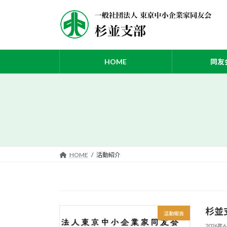
コ
ナ
ン
ビ
テ
ゲ
ン
ー
ツ
シ
HOME
同友
へ
ョ
ス
ン
キ
に
ッ
移
プ
動
HOME
活動紹介
杉並
活動報告
2026年