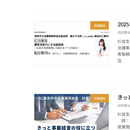
20
活動報告
2025年
杉並支
会議事
表取
住 所
きっ
活動報告
2025年
杉並支
師：
産業商