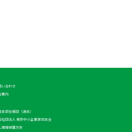
問い合わせ
会案内
並支部会報誌（過去）
般社団法人 東京中小企業家同友会
人情報保護方針