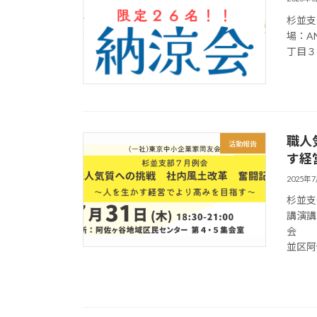
杉並支
場：AN
丁目３１
職人
活動報告
す経
2025年
杉並支
講演講
会 
並区阿佐