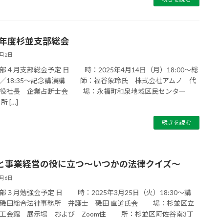
25年度杉並支部総会
4月2日
部４月支部総会予定 日 時：2025年4月14日（月）18:00～総
／18:35～記念講演講 師：福谷象玲氏 株式会社アムノ 代
締役社長 企業占断士会 場：永福町和泉地域区民センター
 […]
続きを読む
と事業経営の役に立つ～いつかの法律クイズ～
2月6日
部３月勉強会予定 日 時：2025年3月25日（火）18:30～講
磯田総合法律事務所 弁護士 磯田 直道氏会 場：杉並区立
工会館 展示場 および Zoom住 所：杉並区阿佐谷南3丁