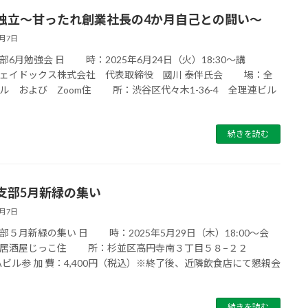
独立～甘ったれ創業社長の4か月自己との闘い～
7月7日
部6月勉強会 日 時：2025年6月24日（火）18:30～講
ェイドックス株式会社 代表取締役 國川 泰伴氏会 場：全
ル および Zoom住 所：渋谷区代々木1-36-4 全理連ビル
続きを読む
支部5月新緑の集い
7月7日
部５月新緑の集い 日 時：2025年5月29日（木）18:00～会
居酒屋じっこ住 所：杉並区高円寺南３丁目５８−２２
IYAビル参 加 費：4,400円（税込）※終了後、近隣飲食店にて懇親会
続きを読む