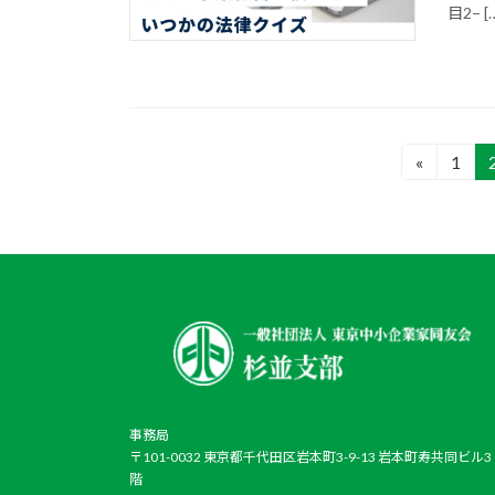
目2− [
投
«
1
固
定
稿
ペ
の
ー
ジ
ペ
ー
ジ
送
事務局
り
〒101-0032 東京都千代田区岩本町3-9-13 岩本町寿共同ビル3
階