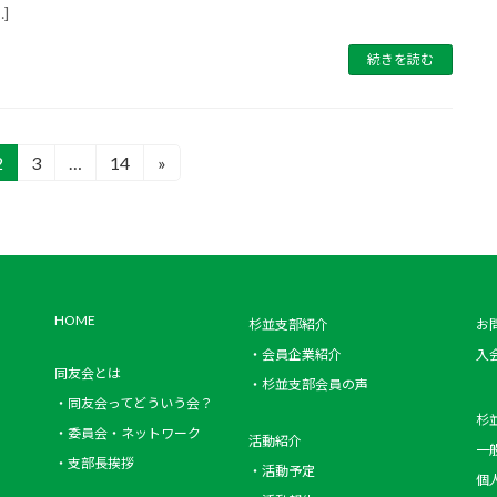
…]
続きを読む
2
3
…
14
»
固
固
固
定
定
定
ペ
ペ
ペ
ー
ー
ー
ジ
ジ
ジ
HOME
杉並支部紹介
お
・会員企業紹介
入
同友会とは
・杉並支部会員の声
・同友会ってどういう会？
杉
・委員会・ネットワーク
活動紹介
一
・支部長挨拶
・活動予定
個