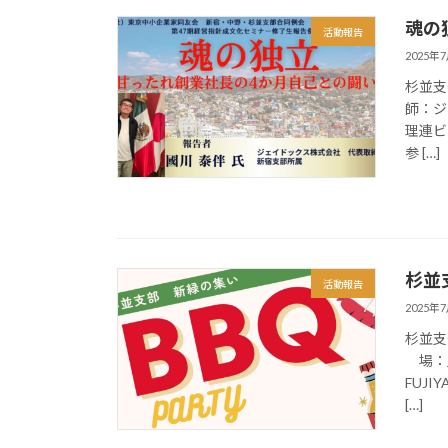
魂の
活動報告
2025年
杉並支
師：ジ
理連ビ
参 […]
杉並
活動報告
2025年
杉並支
場：
FUJ
[…]